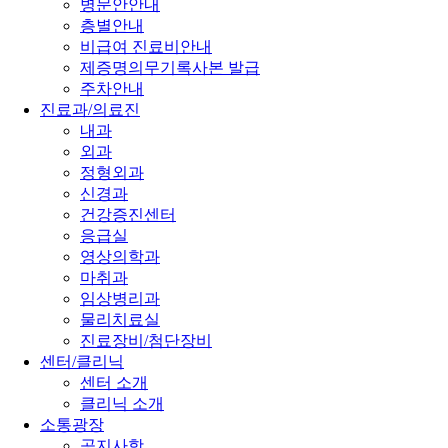
병문안안내
층별안내
비급여 진료비안내
제증명의무기록사본 발급
주차안내
진료과/의료진
내과
외과
정형외과
신경과
건강증진센터
응급실
영상의학과
마취과
임상병리과
물리치료실
진료장비/첨단장비
센터/클리닉
센터 소개
클리닉 소개
소통광장
공지사항