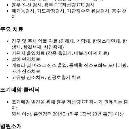
흉부 X-선 검사, 흉부 CT(저선량 CT) 검사
폐기능검사, 기도확장검사, 기관지수축 유발검사, 흉수 천
자
주요 치료
경구 및 주사 약물 치료 (진해제, 거담제, 항히스타민제, 항
생제, 항결핵제, 항염증제)
기관지 흡입치료 (각종 흡입기, 네뷸라이져 치료)
설하 면역치료
캐뉼라 및 마스크 산소 흡입, 동맥혈 산소포화도 모니터링,
자가 산소치료
고유량 산소치료, 인공호흡기 치료
조기폐암 클리닉
조기폐암 발견을 위해 흉부 저선량 CT 검사가 권유되는 환
자:
50세 이상, 흡연경력 20년갑 (하루 1갑씩 20년 흡연) 이상
병원소개