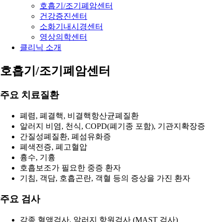
호흡기/조기폐암센터
건강증진센터
소화기내시경센터
영상의학센터
클리닉 소개
호흡기/조기폐암센터
주요 치료질환
폐렴, 폐결핵, 비결핵항산균폐질환
알러지 비염, 천식, COPD(폐기종 포함), 기관지확장증
간질성폐질환, 폐섬유화증
폐색전증, 폐고혈압
흉수, 기흉
호흡보조가 필요한 중증 환자
기침, 객담, 호흡곤란, 객혈 등의 증상을 가진 환자
주요 검사
각종 혈액검사, 알러지 항원검사 (MAST 검사)