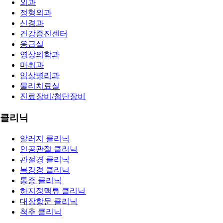
외과
정형외과
신경과
건강증진센터
응급실
영상의학과
마취과
임상병리과
물리치료실
진료장비/첨단장비
클리닉
알러지 클리닉
인공관절 클리닉
관절경 클리닉
복강경 클리닉
통증 클리닉
하지정맥류 클리닉
대장항문 클리닉
척추 클리닉