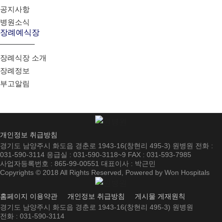
공지사항
병원소식
장례예식장
장례식장 소개
장례정보
부고알림
개인정보 취급방침
경기도 남양주시 화도읍 경춘로 1943-16(창현리 495-3) 원병원 전화 :
031-590-3114 응급실 : 031-590-3118~9 FAX : 031-593-7985
사업자등록번호 : 865-99-00551 대표이사 : 박근민
Copyrights © 2018 All Rights Reserved, Powered by Won Hospitals
홈페이지 이용약관
개인정보 취급방침
게시물 게재원칙
경기도 남양주시 화도읍 경춘로 1943-16(창현리 495-3) 원병원
전화 : 031-590-3114