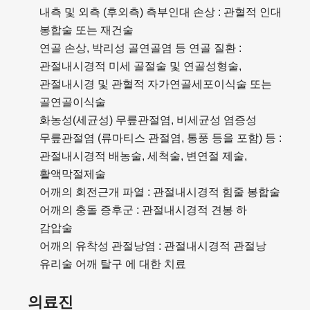
내측 및 외측 (후외측) 측부인대 손상 : 관혈적 인대
봉합술 또는 재건술
연골 손상, 박리성 골연골염 등 연골 질환 :
관절내시경적 미세 골절술 및 연골성형술,
관절내시경 및 관혈적 자가연골세포이식술 또는
골연골이식술
화농성(세균성) 무릎관절염, 비세균성 염증성
무릎관절염 (류마티스 관절염, 통풍 등을 포함) 등 :
관절내시경적 배농술, 세척술, 변연절 제술,
활액막절제술
어깨의 회전근개 파열 : 관절내시경적 힘줄 봉합술
어깨의 충돌 증후군 : 관절내시경적 견봉 하
감압술
어깨의 유착성 관절낭염 : 관절내시경적 관절낭
유리술 어깨 탈구 에 대한 치료
의료진