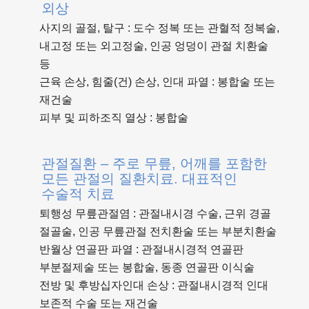
외상
사지의 골절, 탈구 : 도수 정복 또는 관혈적 정복술,
내고정 또는 외고정술, 인공 엉덩이 관절 치환술
등
근육 손상, 힘줄(건) 손상, 인대 파열 : 봉합술 또는
재건술
피부 및 피하조직 열상 : 봉합술
관절질환 – 주로 무릎, 어깨를 포함한
모든 관절의 질환치료. 대표적인
수술적 치료
퇴행성 무릎관절염 : 관절내시경 수술, 근위 경골
절골술, 인공 무릎관절 전치환술 또는 부분치환술
반월상 연골판 파열 : 관절내시경적 연골판
부분절제술 또는 봉합술, 동종 연골판 이식술
전방 및 후방십자인대 손상 : 관절내시경적 인대
보존적 수술 또는 재건술