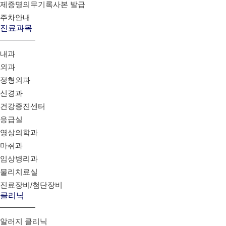
제증명의무기록사본 발급
주차안내
진료과목
내과
외과
정형외과
신경과
건강증진센터
응급실
영상의학과
마취과
임상병리과
물리치료실
진료장비/첨단장비
클리닉
알러지 클리닉