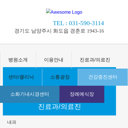
TEL : 031-590-3114
경기도 남양주시 화도읍 경춘로 1943-16
병원소개
이용안내
진료과/의료진
센터/클리닉
소통광장
건강증진센터
소화기내시경센터
장례예식장
진료과/의료진
내과