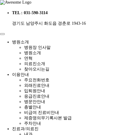
TEL : 031-590-3114
경기도 남양주시 화도읍 경춘로 1943-16
병원소개
병원장 인사말
병원소개
연혁
의료진소개
찾아오시는길
이용안내
주요전화번호
외래진료안내
입퇴원안내
응급진료안내
병문안안내
층별안내
비급여 진료비안내
제증명의무기록사본 발급
주차안내
진료과/의료진
내과