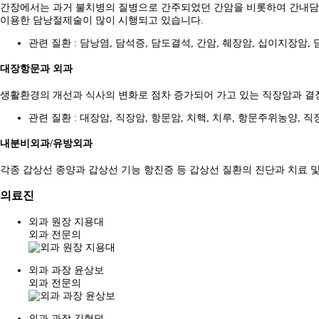
간장에서는 과거 불치병의 질병으로 간주되었던 간암을 비롯하여 간내담석
이용한 담낭절제술이 많이 시행되고 있습니다.
관련 질환 : 담낭염, 담석증, 담도결석, 간암, 췌장암, 십이지장암,
대장항문과 외과
생활환경의 개선과 식사의 변화로 점차 증가되어 가고 있는 직장암과 결장
관련 질환 : 대장암, 직장암, 항문암, 치핵, 치루, 항문주위농양, 
내분비외과/유방외과
각종 갑상선 종양과 갑상선 기능 항진증 등 갑상선 질환의 진단과 치료 및
의료진
외과 원장 지용대
외과 전문의
외과 과장 윤상보
외과 전문의
외과 과장 김형덕