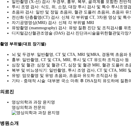
일반촬영 (X-선) 검사 :두경부, 흉부, 복부, 골격계를 포함한 전반
투시 조영 검사: 식도, 위, 소장, 대장 투시 검사 및 특수 투시조영
초음파 검사: 일반 및 정밀 초음파, 혈관 도플러 초음파, 초음파 
전산화 단층촬영(CT) 검사: 신체 각 부위별 CT, 3차원 영상 및 특
자기공명영상(MRI) 검사: 신체 각 부위별 MRI
유방촬영 (mammography) 검사: 유방 질환 진단 및 조직검사를 
디지털감산혈관조영술 (DAS) 검사:진단과시술을위한혈관및각장
촬영 부위별(대표 장기별)
뇌 및 두경부: 일반촬영, CT 및 CTA, MRI 및MRA, 경동맥 초음파 
흉부: 일반촬영, CT 및 CTA, MRI, 투시 및 CT 유도하 조직검사 등
심장 및 혈관: 심장 및 혈관 CT, 심장 및 혈관 MRI, 혈관 도플러 
복부 및 비뇨생식기: 일반촬영, 투시 조영 검사, CT 및 CTA, MRI 
유방: 맘모촬영 및 유방 초음파, 초음파 유도하 조직검사 등
기타 - 중재적 시술: 대부분 국소 마취 후 DSA장치 유도하에 질
의료진
영상의학과 과장 윤지영
영상의학과 전문의
병원소개