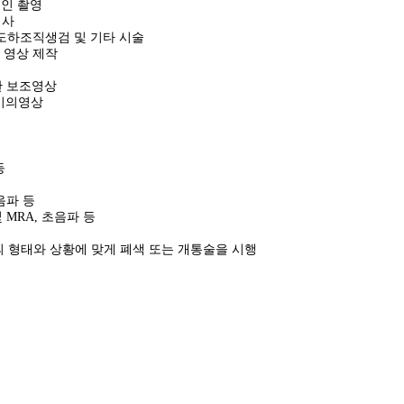
적인 촬영
검사
유도하조직생검 및 기타 시술
수 영상 제작
위한 보조영상
기의영상
등
초음파 등
및 MRA, 초음파 등
환의 형태와 상황에 맞게 폐색 또는 개통술을 시행