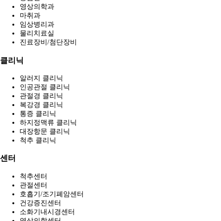
영상의학과
마취과
임상병리과
물리치료실
진료장비/첨단장비
클리닉
알러지 클리닉
인공관절 클리닉
관절경 클리닉
복강경 클리닉
통증 클리닉
하지정맥류 클리닉
대장항문 클리닉
척추 클리닉
센터
척추센터
관절센터
호흡기/조기폐암센터
건강증진센터
소화기내시경센터
영상의학센터