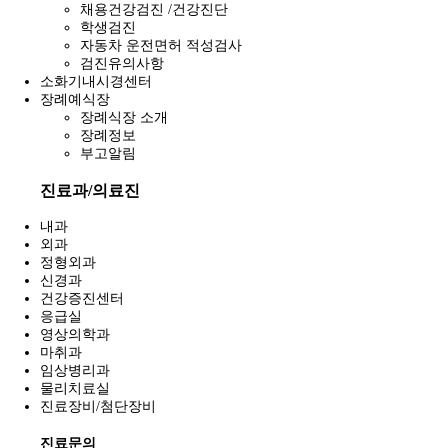
채용건강검진 /건강진단
학생검진
자동차 운전면허 적성검사
검진유의사항
소화기내시경센터
장례예식장
장례식장 소개
장례정보
부고알림
진료과/의료진
내과
외과
정형외과
신경과
건강증진센터
응급실
영상의학과
마취과
임상병리과
물리치료실
진료장비/첨단장비
진료문의