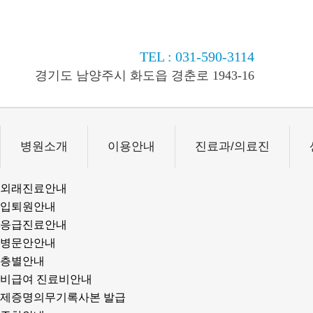
TEL : 031-590-3114
경기도 남양주시 화도읍 경춘로 1943-16
병원소개
이용안내
진료과/의료진
외래진료안내
입퇴원안내
응급진료안내
병문안안내
층별안내
비급여 진료비안내
제증명의무기록사본 발급