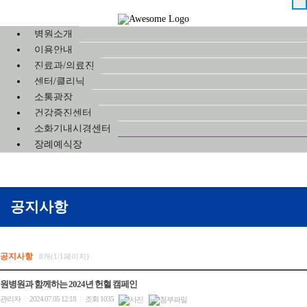
병원소개
이용안내
진료과/의료진
센터/클리닉
소통광장
건강증진센터
소화기내시경센터
장례예식장
공지사항
공지사항
8개(1/1페이지)
원병원과 함께하는 2024년 헌혈 캠페인
관리자
2024.07.05 12:18
조회 1035
|
|